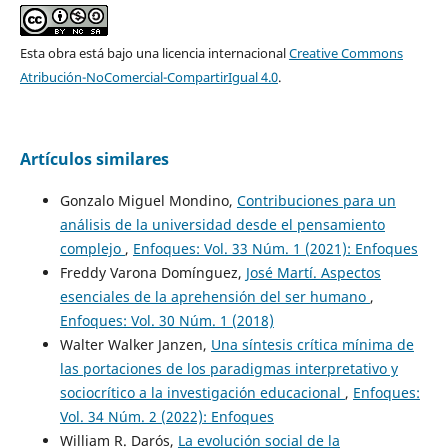
Esta obra está bajo una licencia internacional
Creative Commons
Atribución-NoComercial-CompartirIgual 4.0
.
Artículos similares
Gonzalo Miguel Mondino,
Contribuciones para un
análisis de la universidad desde el pensamiento
complejo
,
Enfoques: Vol. 33 Núm. 1 (2021): Enfoques
Freddy Varona Domínguez,
José Martí. Aspectos
esenciales de la aprehensión del ser humano
,
Enfoques: Vol. 30 Núm. 1 (2018)
Walter Walker Janzen,
Una síntesis crítica mínima de
las portaciones de los paradigmas interpretativo y
sociocrítico a la investigación educacional
,
Enfoques:
Vol. 34 Núm. 2 (2022): Enfoques
William R. Darós,
La evolución social de la