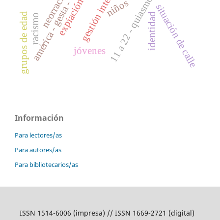
11 a 22 - quiasmo - exégesis
américa - gesta - esperanza
gestión internacional
expiación - cristo
neorracismo
niños
situación de calle
grupos de edad
identidad
racismo
jóvenes
Información
Para lectores/as
Para autores/as
Para bibliotecarios/as
ISSN 1514-6006 (impresa) // ISSN 1669-2721 (digital)