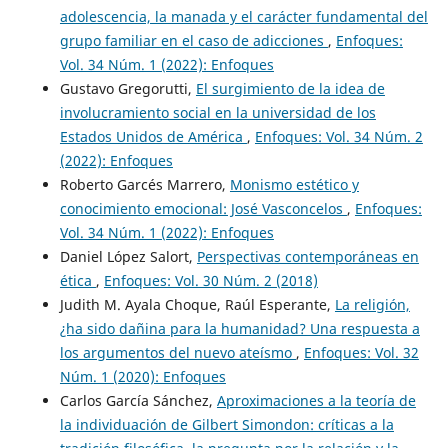
adolescencia, la manada y el carácter fundamental del
grupo familiar en el caso de adicciones
,
Enfoques:
Vol. 34 Núm. 1 (2022): Enfoques
Gustavo Gregorutti,
El surgimiento de la idea de
involucramiento social en la universidad de los
Estados Unidos de América
,
Enfoques: Vol. 34 Núm. 2
(2022): Enfoques
Roberto Garcés Marrero,
Monismo estético y
conocimiento emocional: José Vasconcelos
,
Enfoques:
Vol. 34 Núm. 1 (2022): Enfoques
Daniel López Salort,
Perspectivas contemporáneas en
ética
,
Enfoques: Vol. 30 Núm. 2 (2018)
Judith M. Ayala Choque, Raúl Esperante,
La religión,
¿ha sido dañina para la humanidad? Una respuesta a
los argumentos del nuevo ateísmo
,
Enfoques: Vol. 32
Núm. 1 (2020): Enfoques
Carlos García Sánchez,
Aproximaciones a la teoría de
la individuación de Gilbert Simondon: críticas a la