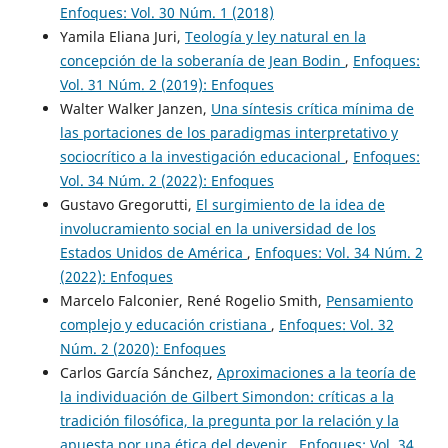
Enfoques: Vol. 30 Núm. 1 (2018)
Yamila Eliana Juri,
Teología y ley natural en la
concepción de la soberanía de Jean Bodin
,
Enfoques:
Vol. 31 Núm. 2 (2019): Enfoques
Walter Walker Janzen,
Una síntesis crítica mínima de
las portaciones de los paradigmas interpretativo y
sociocrítico a la investigación educacional
,
Enfoques:
Vol. 34 Núm. 2 (2022): Enfoques
Gustavo Gregorutti,
El surgimiento de la idea de
involucramiento social en la universidad de los
Estados Unidos de América
,
Enfoques: Vol. 34 Núm. 2
(2022): Enfoques
Marcelo Falconier, René Rogelio Smith,
Pensamiento
complejo y educación cristiana
,
Enfoques: Vol. 32
Núm. 2 (2020): Enfoques
Carlos García Sánchez,
Aproximaciones a la teoría de
la individuación de Gilbert Simondon: críticas a la
tradición filosófica, la pregunta por la relación y la
apuesta por una ética del devenir
,
Enfoques: Vol. 34