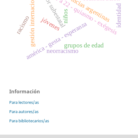
provincias argentinas
actor subestatal
gestión internacional
11 a 22 - quiasmo - exégesis
identidad
niños
racismo
jóvenes
américa - gesta - esperanza
grupos de edad
neorracismo
Información
Para lectores/as
Para autores/as
Para bibliotecarios/as