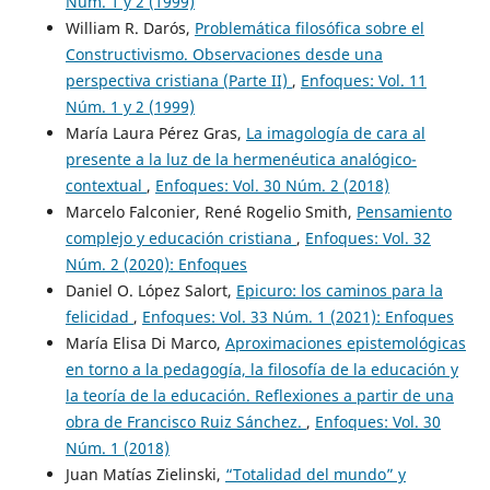
Núm. 1 y 2 (1999)
William R. Darós,
Problemática filosófica sobre el
Constructivismo. Observaciones desde una
perspectiva cristiana (Parte II)
,
Enfoques: Vol. 11
Núm. 1 y 2 (1999)
María Laura Pérez Gras,
La imagología de cara al
presente a la luz de la hermenéutica analógico-
contextual
,
Enfoques: Vol. 30 Núm. 2 (2018)
Marcelo Falconier, René Rogelio Smith,
Pensamiento
complejo y educación cristiana
,
Enfoques: Vol. 32
Núm. 2 (2020): Enfoques
Daniel O. López Salort,
Epicuro: los caminos para la
felicidad
,
Enfoques: Vol. 33 Núm. 1 (2021): Enfoques
María Elisa Di Marco,
Aproximaciones epistemológicas
en torno a la pedagogía, la filosofía de la educación y
la teoría de la educación. Reflexiones a partir de una
obra de Francisco Ruiz Sánchez.
,
Enfoques: Vol. 30
Núm. 1 (2018)
Juan Matías Zielinski,
“Totalidad del mundo” y