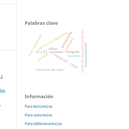
Palabras clave
perfil de vinculación mixto
neorracismo
provincias argentinas
actor subestatal
identidad
reconocimiento
niños
11 a 22 - quiasmo - exégesis
jóvenes
expiación - cristo
racismo
situación de calle
 2
dos
Información
,
Para lectores/as
Para autores/as
Para bibliotecarios/as