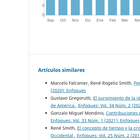
Artículos similares
Marcelo Falconier, René Rogelio Smith,
Pe
(2020): Enfoques
Gustavo Gregorutti,
El surgimiento de la i
de América
,
Enfoques: Vol. 34 Núm. 2 (20
Gonzalo Miguel Mondino,
Contribuciones 
Enfoques: Vol. 33 Núm. 1 (2021): Enfoques
René Smith,
El concepto de tiempo y la cri
Occidental
,
Enfoques: Vol. 25 Núm. 2 (201