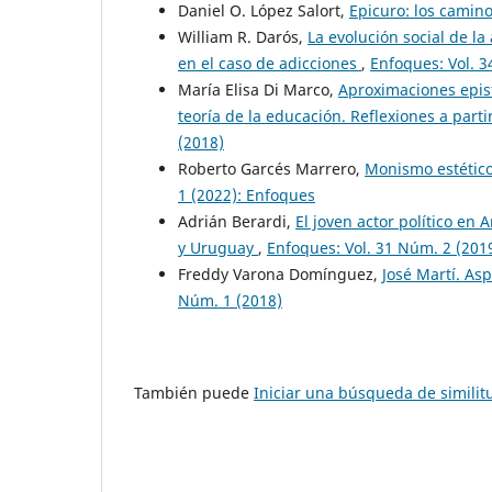
Daniel O. López Salort,
Epicuro: los camino
William R. Darós,
La evolución social de l
en el caso de adicciones
,
Enfoques: Vol. 
María Elisa Di Marco,
Aproximaciones epist
teoría de la educación. Reflexiones a part
(2018)
Roberto Garcés Marrero,
Monismo estético
1 (2022): Enfoques
Adrián Berardi,
El joven actor político en 
y Uruguay
,
Enfoques: Vol. 31 Núm. 2 (201
Freddy Varona Domínguez,
José Martí. As
Núm. 1 (2018)
También puede
Iniciar una búsqueda de simili