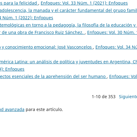
s para la felicidad
,
Enfoques: Vol. 33 Núm. 1 (2021): Enfoques
a adolescencia, la manada y el carácter fundamental del grupo famil
34 Núm. 1 (2022): Enfoques
emológicas en torno a la pedagogía, la filosofía de la educación y 
ir de una obra de Francisco Ruiz Sánchez.
,
Enfoques: Vol. 30 Núm. 
 y conocimiento emocional: José Vasconcelos
,
Enfoques: Vol. 34 N
América Latina: un análisis de política y juventudes en Argentina, C
9): Enfoques
pectos esenciales de la aprehensión del ser humano
,
Enfoques: Vol
1-10 de 353
Siguient
tud avanzada
para este artículo.