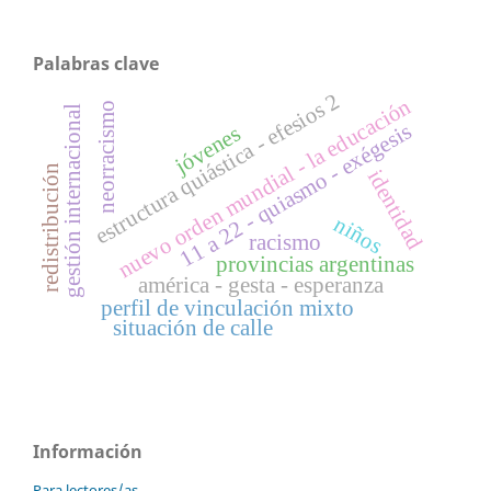
Palabras clave
estructura quiástica - efesios 2
nuevo orden mundial - la educación
neorracismo
gestión internacional
11 a 22 - quiasmo - exégesis
jóvenes
redistribución
identidad
niños
racismo
provincias argentinas
américa - gesta - esperanza
perfil de vinculación mixto
situación de calle
Información
Para lectores/as