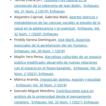
concepción de la soberanía de Jean Bodin
,
Enfoques:
Vol. 31 Núm. 2 (2019): Enfoques
Alejandro Capriati, Gabriela Wald,
Aportes teóricos y
metodológicos de las ciencias sociales al estudio de la
salud en la adolescencia y la juventud
,
Enfoques: Vol.
32 Núm. 1 (2020): Enfoques
Freddy Varona Domínguez,
José Martí. Aspectos
esenciales de la aprehensión del ser humano
,
Enfoques: Vol. 30 Núm. 1 (2018)
Maylin Yero Perea,
Narrativas culturales de un espacio
público modificado: desarrollo de nuevas relaciones
con el espacio en el Paseo bayamés
,
Enfoques: Vol. 34
Núm. 2 (2022): Enfoques
Mónica Aranda,
Imposición óptima, evasión y equidad
,
Enfoques: Vol. 30 Núm. 2 (2018)
Gonzalo Miguel Mondino,
Contribuciones para un
análisis de la universidad desde el pensamiento
complejo
,
Enfoques: Vol. 33 Núm. 1 (2021): Enfoques