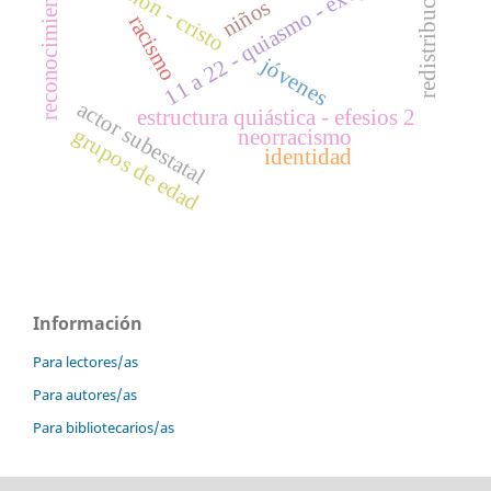
expiación - cristo
11 a 22 - quiasmo - exégesis
redistribución
reconocimiento
niños
racismo
jóvenes
actor subestatal
estructura quiástica - efesios 2
grupos de edad
neorracismo
identidad
Información
Para lectores/as
Para autores/as
Para bibliotecarios/as