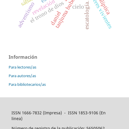
tanjuma buber - génesis
apocalíptica
sábado
seres vivientes
revelación
el trono de dios
escatología.
adventismo
cielo
daniel
Información
Para lectores/as
Para autores/as
Para bibliotecarios/as
ISSN 1666-7832 (Impresa) - ISSN 1853-9106 (En
linea)
Número de registro de la publicación: 56505062