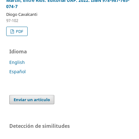
Martín, Entre Ríos: Editorial UAP. 2022. ISBN 978-987-765-
074-7
Diogo Cavalcanti
97-102
PDF
Idioma
English
Español
Enviar un artículo
Detección de similitudes