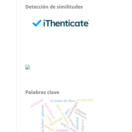
Detección de similitudes
Palabras clave
judaísmo
revelación
el trono de dios
escatología.
apocalipsis
seres vivientes
tanjuma buber - génesis
alianza
dios
santuario
cielo
tipología
material
tiempo
apocalíptica
gog y magog
daniel
ezequiel