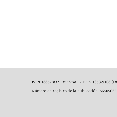
ISSN 1666-7832 (Impresa) - ISSN 1853-9106 (En
Número de registro de la publicación: 56505062