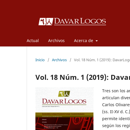
Actual
Archivos
Acerca de
Inicio
/
Archivos
/
Vol. 18 Núm. 1 (2019): DavarLog
Vol. 18 Núm. 1 (2019): Dav
Tres son los a
articulan dive
Carlos Olivare
(ss. II-XV d. 
permite identi
según los regi