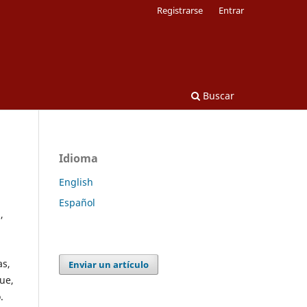
Registrarse
Entrar
Buscar
Idioma
English
Español
,
as,
Enviar un artículo
que,
.