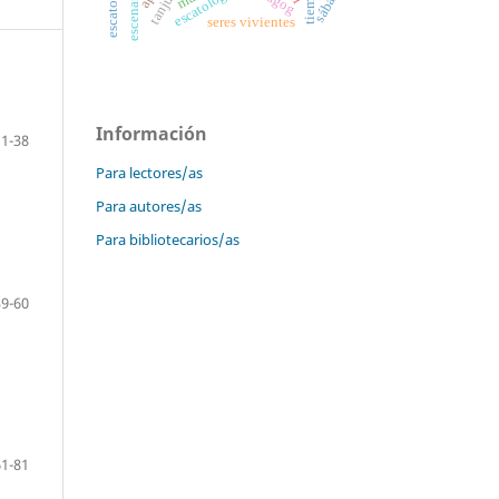
sábado
escatología.
tiempo
seres vivientes
Información
1-38
Para lectores/as
Para autores/as
Para bibliotecarios/as
39-60
61-81