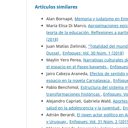
Artículos similares
Alan Bornapé,
Memoria y judaísmo en Em
María Elisa Di Marco,
Aproximaciones epist
teoría de la educación. Reflexiones a part
(2018)
Juan Matías Zielinski,
“Totalidad del mundo”
Dussel
,
Enfoques: Vol. 30 Núm. 1 (2018)
Maylin Yero Perea,
Narrativas culturales 
el espacio en el Paseo bayamés
,
Enfoques:
Jairo Cabeza Araneda,
Efectos de sentido 
espacio en la novela Carnalavaca
,
Enfoque
Pablo Benchimol,
Estructura del sistema m
transformaciones históricas
,
Enfoques: Vo
Alejandro Capriati, Gabriela Wald,
Aportes 
salud en la adolescencia y la juventud
,
En
Adrián Berardi,
El joven actor político en 
y Uruguay
,
Enfoques: Vol. 31 Núm. 2 (201