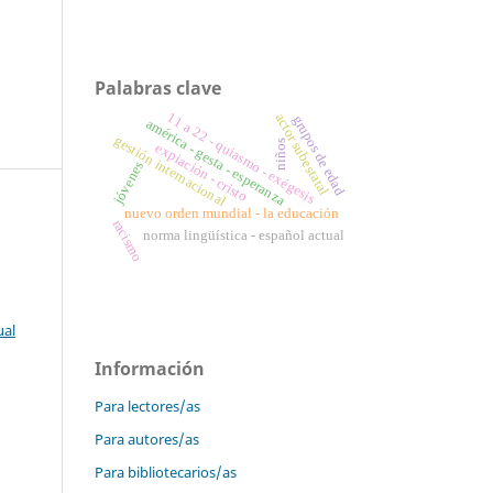
Palabras clave
11 a 22 - quiasmo - exégesis
actor subestatal
grupos de edad
américa - gesta - esperanza
gestión internacional
niños
expiación - cristo
jóvenes
nuevo orden mundial - la educación
racismo
norma lingüística - español actual
ual
Información
Para lectores/as
Para autores/as
Para bibliotecarios/as