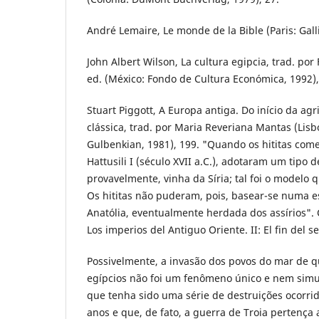
André Lemaire, Le monde de la Bible (Paris: Gall
John Albert Wilson, La cultura egipcia, trad. por 
ed. (México: Fondo de Cultura Económica, 1992),
Stuart Piggott, A Europa antiga. Do início da ag
clássica, trad. por Maria Reveriana Mantas (Lis
Gulbenkian, 1981), 199. "Quando os hititas com
Hattusili I (século XVII a.C.), adotaram um tipo 
provavelmente, vinha da Síria; tal foi o modelo 
Os hititas não puderam, pois, basear-se numa es
Anatólia, eventualmente herdada dos assírios". Cf
Los imperios del Antiguo Oriente. II: El fin del 
Possivelmente, a invasão dos povos do mar de q
egípcios não foi um fenômeno único e nem simu
que tenha sido uma série de destruições ocorri
anos e que, de fato, a guerra de Troia pertença 