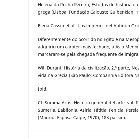
Helena da Rocha Pereira, Estudos de história da 
grega (Lisboa: Fundação Calouste Gulbenkian, 19
Elena Cassin et al., Los imperios del Antiguo Ori
Diferentemente do ocorrido no Egito e na Mesop
adquiriu um caráter mais fechado, a Ásia Meno
marcaram-se pela chegada frequente de imigra
Will Durant, História da civilização, 2.ª parte, N
vida na Grécia (São Paulo: Companhia Editora Naci
Ibid.
Cf. Summa Artis. Historia general del arte, vol. II
Sumeria, Babilonia, Asiria, Hititia, Fenicia, Persia
(Madrid: Espasa-Calpe, 1970), 188 passim.