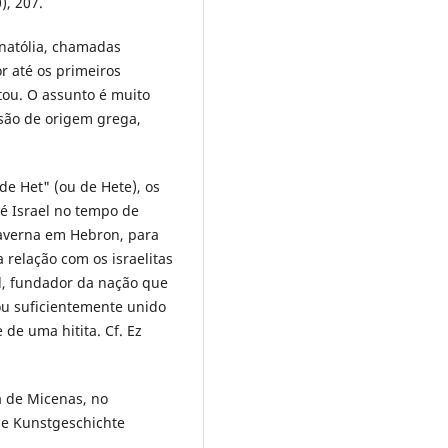
), 207.
natólia, chamadas
r até os primeiros
tou. O assunto é muito
são de origem grega,
 de Het" (ou de Hete), os
 é Israel no tempo de
caverna em Hebron, para
a relação com os israelitas
el, fundador da nação que
ou suficientemente unido
 de uma hitita. Cf. Ez
a de Micenas, no
ne Kunstgeschichte