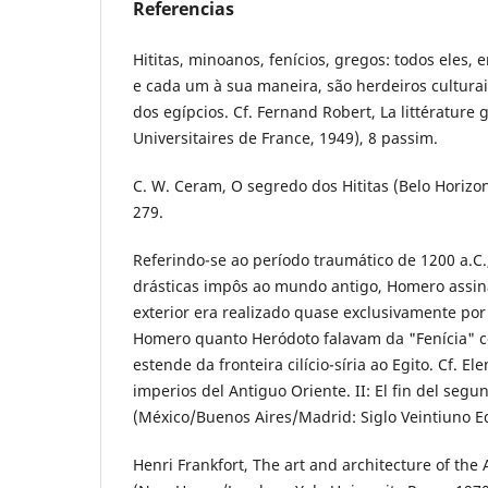
Referencias
Hititas, minoanos, fenícios, gregos: todos eles,
e cada um à sua maneira, são herdeiros cultur
dos egípcios. Cf. Fernand Robert, La littérature 
Universitaires de France, 1949), 8 passim.
C. W. Ceram, O segredo dos Hititas (Belo Horizont
279.
Referindo-se ao período traumático de 1200 a.C.
drásticas impôs ao mundo antigo, Homero assin
exterior era realizado quase exclusivamente por f
Homero quanto Heródoto falavam da "Fenícia" 
estende da fronteira cilício-síria ao Egito. Cf. Ele
imperios del Antiguo Oriente. II: El fin del segun
(México/Buenos Aires/Madrid: Siglo Veintiuno Ed
Henri Frankfort, The art and architecture of the A