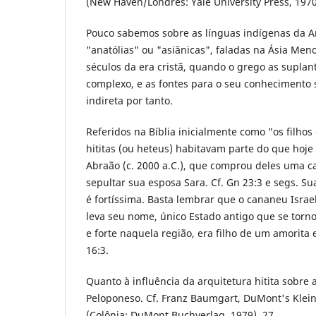
(New Haven/Londres: Yale University Press, 1970
Pouco sabemos sobre as línguas indígenas da A
"anatólias" ou "asiânicas", faladas na Ásia Meno
séculos da era cristã, quando o grego as suplan
complexo, e as fontes para o seu conhecimento 
indireta por tanto.
Referidos na Bíblia inicialmente como "os filhos
hititas (ou heteus) habitavam parte do que hoje
Abraão (c. 2000 a.C.), que comprou deles uma 
sepultar sua esposa Sara. Cf. Gn 23:3 e segs. Su
é fortíssima. Basta lembrar que o cananeu Isra
leva seu nome, único Estado antigo que se torn
e forte naquela região, era filho de um amorita e
16:3.
Quanto à influência da arquitetura hitita sobre 
Peloponeso. Cf. Franz Baumgart, DuMont's Klei
(Colônia: DuMont Buchverlag, 1979), 27.