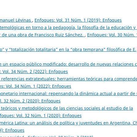
manuel Lévinas
,
Enfoques: Vol. 31 Núm. 1 (2019): Enfoques
emológicas en torno a la pedagogía, la filosofía de la educación y 
ir de una obra de Francisco Ruiz Sánchez.
,
Enfoques: Vol. 30 Núm. 
 y “totalización totalitaria” en la “obra temprana” filosófica de E.
de un espacio público modificado: desarrollo de nuevas relaciones 
 Vol. 34 Núm. 2 (2022): Enfoques
y referencias extratextuales: herramientas teóricas para comprende
s: Vol. 34 Núm. 1 (2022): Enfoques
onetario internacional: repensando la dinámica actual a partir de
l. 32 Núm. 2 (2020): Enfoques
teóricos y metodológicos de las ciencias sociales al estudio de la
foques: Vol. 32 Núm. 1 (2020): Enfoques
América Latina: un análisis de política y juventudes en Argentina, C
9): Enfoques