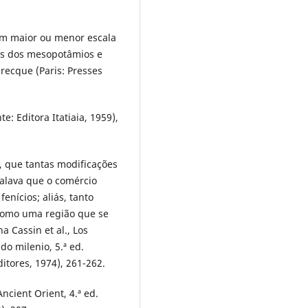
 em maior ou menor escala
ais dos mesopotâmios e
grecque (Paris: Presses
e: Editora Itatiaia, 1959),
, que tantas modificações
alava que o comércio
enícios; aliás, tanto
como uma região que se
na Cassin et al., Los
do milenio, 5.ª ed.
itores, 1974), 261-262.
ncient Orient, 4.ª ed.