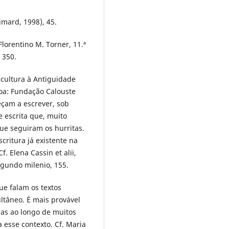
imard, 1998), 45.
Florentino M. Torner, 11.ª
 350.
ricultura à Antiguidade
boa: Fundação Calouste
eçam a escrever, sob
de escrita que, muito
que seguiram os hurritas.
critura já existente na
. Elena Cassin et alii,
segundo milenio, 155.
ue falam os textos
ltâneo. É mais provável
das ao longo de muitos
a esse contexto. Cf. Maria