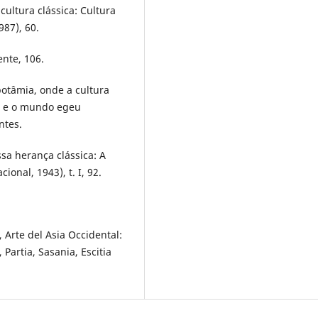
cultura clássica: Cultura
87), 60.
ente, 106.
otâmia, onde a cultura
r e o mundo egeu
ntes.
ossa herança clássica: A
onal, 1943), t. I, 92.
, Arte del Asia Occidental:
, Partia, Sasania, Escitia