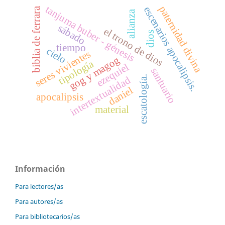
tanjuma buber - génesis
paternidad divina
escenarios apocalipsis.
biblia de ferrara
alianza
sábado
el trono de dios
dios
tiempo
cielo
seres vivientes
gog y magog
tipología
ezequiel
santuario
escatología.
intertextualidad
daniel
apocalipsis
material
Información
Para lectores/as
Para autores/as
Para bibliotecarios/as