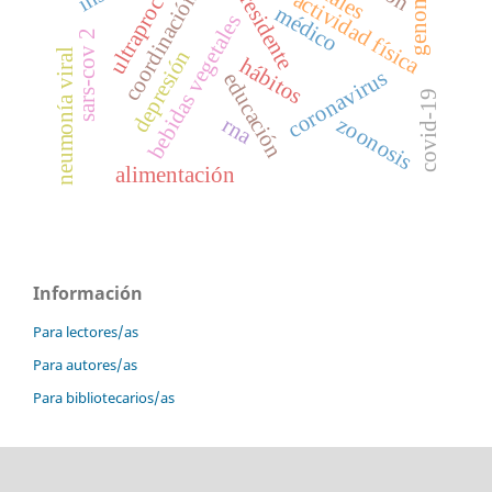
coordinación motriz
ultraprocesados
genoma
actividad física
residente
médico
bebidas vegetales
sars-cov 2
depresión
neumonía viral
hábitos
coronavirus
educación
covid-19
zoonosis
rna
alimentación
Información
Para lectores/as
Para autores/as
Para bibliotecarios/as