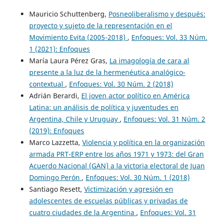
Mauricio Schuttenberg,
Posneoliberalismo y después:
proyecto y sujeto de la representación en el
Movimiento Evita (2005-2018)
,
Enfoques: Vol. 33 Núm.
1 (2021): Enfoques
María Laura Pérez Gras,
La imagología de cara al
presente a la luz de la hermenéutica analógico-
contextual
,
Enfoques: Vol. 30 Núm. 2 (2018)
Adrián Berardi,
El joven actor político en América
Latina: un análisis de política y juventudes en
Argentina, Chile y Uruguay
,
Enfoques: Vol. 31 Núm. 2
(2019): Enfoques
Marco Lazzetta,
Violencia y política en la organización
armada PRT-ERP entre los años 1971 y 1973: del Gran
Acuerdo Nacional (GAN) a la victoria electoral de Juan
Domingo Perón
,
Enfoques: Vol. 30 Núm. 1 (2018)
Santiago Resett,
Victimización y agresión en
adolescentes de escuelas públicas y privadas de
cuatro ciudades de la Argentina
,
Enfoques: Vol. 31