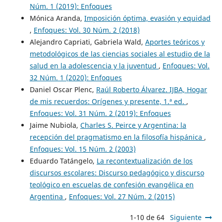
Núm. 1 (2019): Enfoques
Mónica Aranda,
Imposición óptima, evasión y equidad
,
Enfoques: Vol. 30 Núm. 2 (2018)
Alejandro Capriati, Gabriela Wald,
Aportes teóricos y
metodológicos de las ciencias sociales al estudio de la
salud en la adolescencia y la juventud
,
Enfoques: Vol.
32 Núm. 1 (2020): Enfoques
Daniel Oscar Plenc,
Raúl Roberto Álvarez. IJBA, Hogar
de mis recuerdos: Orígenes y presente, 1.ª ed.
,
Enfoques: Vol. 31 Núm. 2 (2019): Enfoques
Jaime Nubiola,
Charles S. Peirce y Argentina: la
recepción del pragmatismo en la filosofía hispánica
,
Enfoques: Vol. 15 Núm. 2 (2003)
Eduardo Tatángelo,
La recontextualización de los
discursos escolares: Discurso pedagógico y discurso
teológico en escuelas de confesión evangélica en
Argentina
,
Enfoques: Vol. 27 Núm. 2 (2015)
1-10 de 64
Siguiente