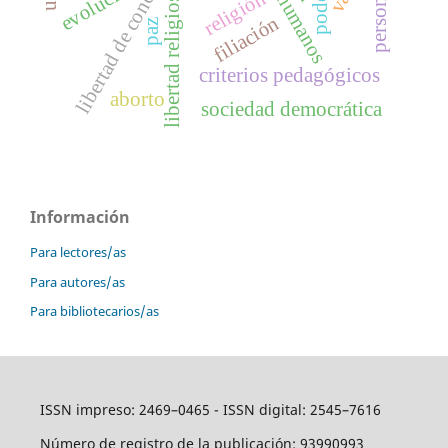
libertad de conciencia
evolución
libertad religiosa
religión
filiación
paz
criterios pedagógicos
aborto
sociedad democrática
Información
Para lectores/as
Para autores/as
Para bibliotecarios/as
ISSN impreso: 2469–0465 - ISSN digital: 2545–7616
Número de registro de la publicación: 93990993