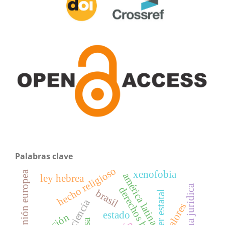
Palabras clave
hecho religioso
unión europea
xenofobia
américa latina
ley hebrea
persona jurídica
derechos humanos
brasil
poder estatal
valores
estado