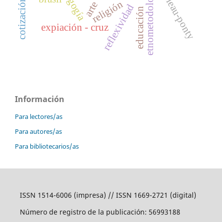
pedagogía
etnometodología
religión
arte
reflexividad
educación
expiación - cruz
Información
Para lectores/as
Para autores/as
Para bibliotecarios/as
ISSN 1514-6006 (impresa) // ISSN 1669-2721 (digital)
Número de registro de la publicación: 56993188